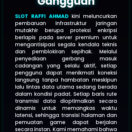
Gangguan
SLOT RAFFI AHMAD
kini meluncurkan
pembaruan infrastruktur jaringan
mutakhir berupa proteksi enkripsi
berlapis pada server premium untuk
mengantisipasi segala kendala teknis
dan pemblokiran sepihak. Melalui
penyediaan gerbang masuk
cadangan yang selalu aktif, setiap
pengguna dapat menikmati koneksi
langsung tanpa hambatan meskipun
lalu lintas data utama sedang berada
dalam kondisi padat. Setiap baris rute
transmisi data dioptimalkan secara
dinamis untuk memangkas waktu
latensi, sehingga transisi halaman dan
pemuatan game dapat berjalan
secara instan. Kami memahami bahwa