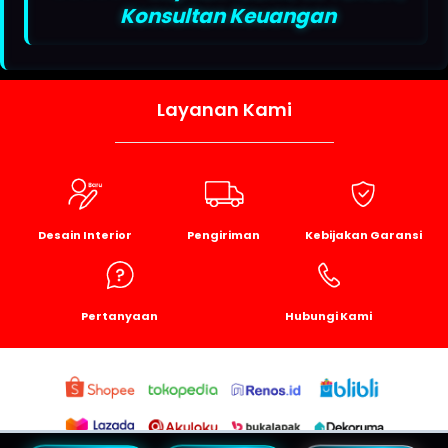
Konsultan Keuangan
Layanan Kami
Desain Interior
Pengiriman
Kebijakan Garansi
Pertanyaan
Hubungi Kami