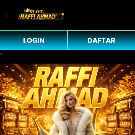
LOGIN
DAFTAR
=