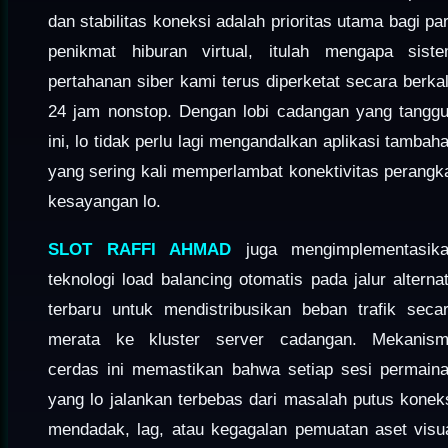
dan stabilitas koneksi adalah prioritas utama bagi pa
penikmat hiburan virtual, itulah mengapa sist
pertahanan siber kami terus diperketat secara berka
24 jam nonstop. Dengan lobi cadangan yang tangg
ini, lo tidak perlu lagi mengandalkan aplikasi tambah
yang sering kali memperlambat konektivitas perangk
kesayangan lo.
SLOT RAFFI AHMAD
juga mengimplementasik
teknologi load balancing otomatis pada jalur alternat
terbaru untuk mendistribusikan beban trafik seca
merata ke kluster server cadangan. Mekanis
cerdas ini memastikan bahwa setiap sesi permain
yang lo jalankan terbebas dari masalah putus konek
mendadak, lag, atau kegagalan pemuatan aset visu