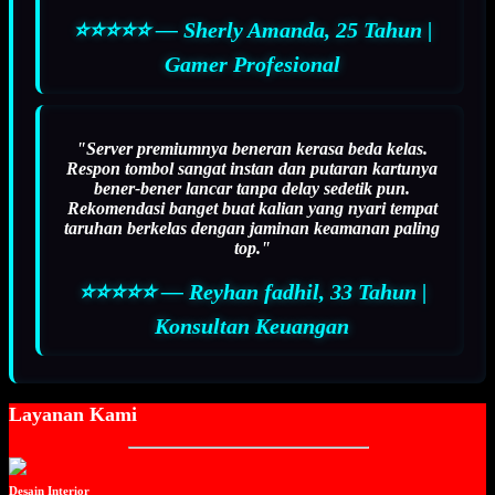
⭐⭐⭐⭐⭐ — Sherly Amanda, 25 Tahun |
Gamer Profesional
"Server premiumnya beneran kerasa beda kelas.
Respon tombol sangat instan dan putaran kartunya
bener-bener lancar tanpa delay sedetik pun.
Rekomendasi banget buat kalian yang nyari tempat
taruhan berkelas dengan jaminan keamanan paling
top."
⭐⭐⭐⭐⭐ — Reyhan fadhil, 33 Tahun |
Konsultan Keuangan
Layanan Kami
Desain Interior