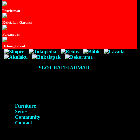
Pengiriman
Kebijakan Garansi
Pertanyaan
Hubungi Kami
©Copyright 2026
SLOT RAFFI AHMAD
|
SEO SLOT RAFFI
AHMAD
Furniture
Series
Community
Contact