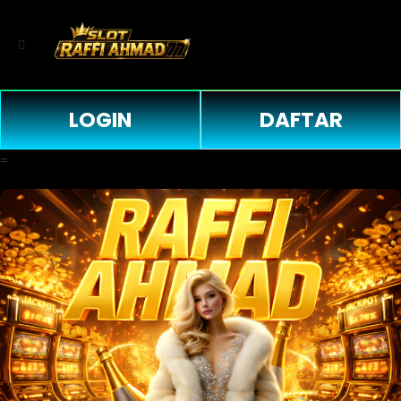
LOGIN
DAFTAR
=