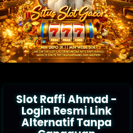
Slot Raffi Ahmad -
Login Resmi Link
Alternatif Tanpa