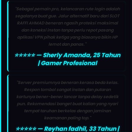
"Sebagai pemain pro, kelancaran rute login adalah
segalanya buat gue. Jalur alternatif baru dari SLOT
RAFFI AHMAD beneran ngasih proteksi maksimal
dan koneksi instan tanpa perlu repot pasang
aplikasi VPN pihak ketiga yang biasanya bikin HP
lemot dan panas."
⭐⭐⭐⭐⭐ — Sherly Amanda, 25 Tahun
| Gamer Profesional
"Server premiumnya beneran kerasa beda kelas.
Respon tombol sangat instan dan putaran
kartunya bener-bener lancar tanpa delay sedetik
pun. Rekomendasi banget buat kalian yang nyari
tempat taruhan berkelas dengan jaminan
keamanan paling top."
⭐⭐⭐⭐⭐ — Reyhan fadhil, 33 Tahun |