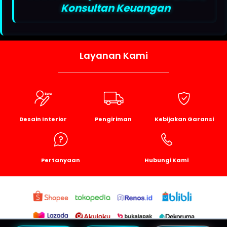
Konsultan Keuangan
Layanan Kami
Desain Interior
Pengiriman
Kebijakan Garansi
Pertanyaan
Hubungi Kami