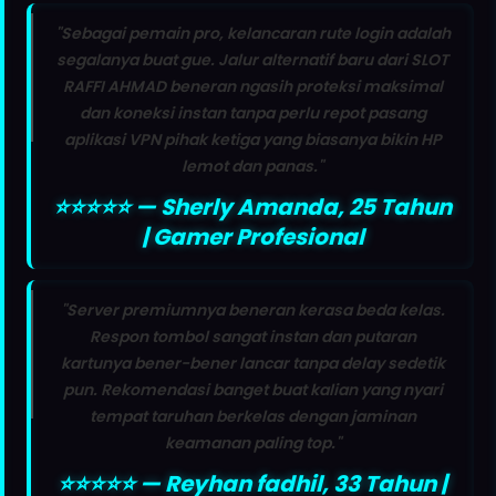
"Sebagai pemain pro, kelancaran rute login adalah
segalanya buat gue. Jalur alternatif baru dari SLOT
RAFFI AHMAD beneran ngasih proteksi maksimal
dan koneksi instan tanpa perlu repot pasang
aplikasi VPN pihak ketiga yang biasanya bikin HP
lemot dan panas."
⭐⭐⭐⭐⭐ — Sherly Amanda, 25 Tahun
| Gamer Profesional
"Server premiumnya beneran kerasa beda kelas.
Respon tombol sangat instan dan putaran
kartunya bener-bener lancar tanpa delay sedetik
pun. Rekomendasi banget buat kalian yang nyari
tempat taruhan berkelas dengan jaminan
keamanan paling top."
⭐⭐⭐⭐⭐ — Reyhan fadhil, 33 Tahun |