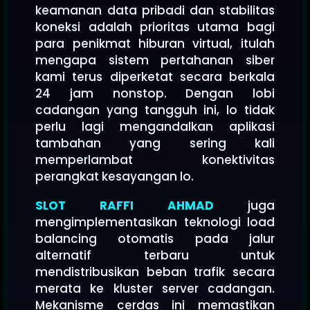
keamanan data pribadi dan stabilitas
koneksi adalah prioritas utama bagi
para penikmat hiburan virtual, itulah
mengapa sistem pertahanan siber
kami terus diperketat secara berkala
24 jam nonstop. Dengan lobi
cadangan yang tangguh ini, lo tidak
perlu lagi mengandalkan aplikasi
tambahan yang sering kali
memperlambat konektivitas
perangkat kesayangan lo.
SLOT RAFFI AHMAD
juga
mengimplementasikan teknologi load
balancing otomatis pada jalur
alternatif terbaru untuk
mendistribusikan beban trafik secara
merata ke kluster server cadangan.
Mekanisme cerdas ini memastikan