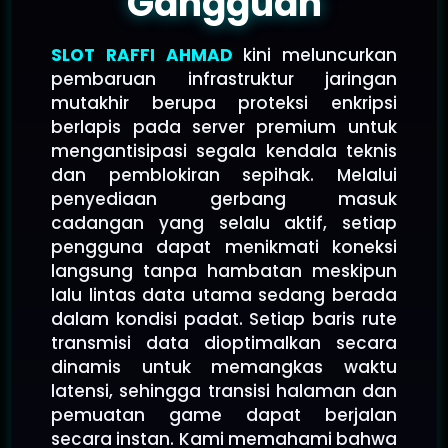
Gangguan
SLOT RAFFI AHMAD
kini meluncurkan
pembaruan infrastruktur jaringan
mutakhir berupa proteksi enkripsi
berlapis pada server premium untuk
mengantisipasi segala kendala teknis
dan pemblokiran sepihak. Melalui
penyediaan gerbang masuk
cadangan yang selalu aktif, setiap
pengguna dapat menikmati koneksi
langsung tanpa hambatan meskipun
lalu lintas data utama sedang berada
dalam kondisi padat. Setiap baris rute
transmisi data dioptimalkan secara
dinamis untuk memangkas waktu
latensi, sehingga transisi halaman dan
pemuatan game dapat berjalan
secara instan. Kami memahami bahwa