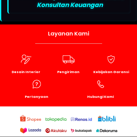
Konsultan Keuangan
Layanan Kami
Desain Interior
Pengiriman
Kebijakan Garansi
Pertanyaan
Hubungi Kami