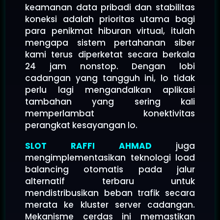
keamanan data pribadi dan stabilitas
koneksi adalah prioritas utama bagi
para penikmat hiburan virtual, itulah
mengapa sistem pertahanan siber
kami terus diperketat secara berkala
24 jam nonstop. Dengan lobi
cadangan yang tangguh ini, lo tidak
perlu lagi mengandalkan aplikasi
tambahan yang sering kali
memperlambat konektivitas
perangkat kesayangan lo.
SLOT RAFFI AHMAD
juga
mengimplementasikan teknologi load
balancing otomatis pada jalur
alternatif terbaru untuk
mendistribusikan beban trafik secara
merata ke kluster server cadangan.
Mekanisme cerdas ini memastikan