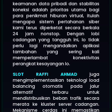
keamanan data pribadi dan stabilitas
koneksi adalah prioritas utama bagi
para penikmat hiburan virtual, itulah
mengapa sistem pertahanan siber
kami terus diperketat secara berkala
24 jam nonstop. Dengan lobi
cadangan yang tangguh ini, lo tidak
perlu lagi mengandalkan aplikasi
tambahan yang sering kali
memperlambat konektivitas
perangkat kesayangan lo.
SLOT RAFFI AHMAD
juga
mengimplementasikan teknologi load
balancing otomatis pada jalur
alternatif terbaru untuk
mendistribusikan beban trafik secara
merata ke kluster server cadangan.
Mekanisme cerdas ini memastikan