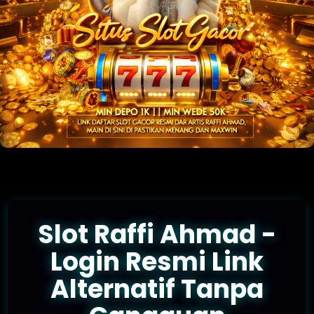
Slot Raffi Ahmad -
Login Resmi Link
Alternatif Tanpa