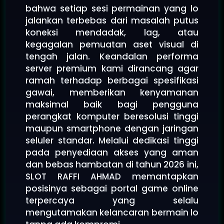
bahwa setiap sesi permainan yang lo
jalankan terbebas dari masalah putus
koneksi mendadak, lag, atau
kegagalan pemuatan aset visual di
tengah jalan. Keandalan performa
server premium kami dirancang agar
ramah terhadap berbagai spesifikasi
gawai, memberikan kenyamanan
maksimal baik bagi pengguna
perangkat komputer beresolusi tinggi
maupun smartphone dengan jaringan
seluler standar. Melalui dedikasi tinggi
pada penyediaan akses yang aman
dan bebas hambatan di tahun 2026 ini,
SLOT RAFFI AHMAD memantapkan
posisinya sebagai portal game online
terpercaya yang selalu
mengutamakan kelancaran bermain lo