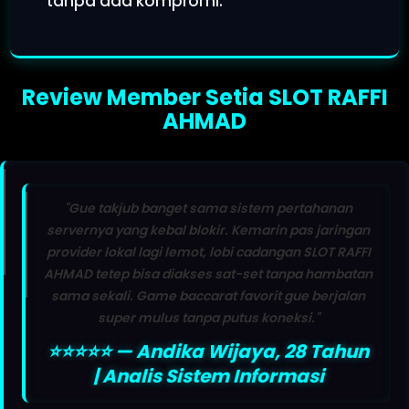
tanpa ada kompromi.
Review Member Setia SLOT RAFFI
AHMAD
"Gue takjub banget sama sistem pertahanan
servernya yang kebal blokir. Kemarin pas jaringan
provider lokal lagi lemot, lobi cadangan SLOT RAFFI
AHMAD tetep bisa diakses sat-set tanpa hambatan
sama sekali. Game baccarat favorit gue berjalan
super mulus tanpa putus koneksi."
⭐⭐⭐⭐⭐ — Andika Wijaya, 28 Tahun
| Analis Sistem Informasi