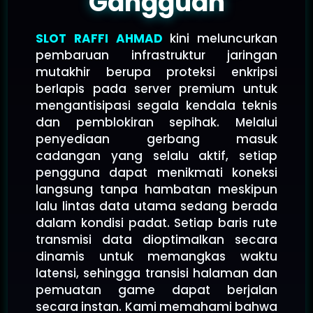
Gangguan
SLOT RAFFI AHMAD
kini meluncurkan
pembaruan infrastruktur jaringan
mutakhir berupa proteksi enkripsi
berlapis pada server premium untuk
mengantisipasi segala kendala teknis
dan pemblokiran sepihak. Melalui
penyediaan gerbang masuk
cadangan yang selalu aktif, setiap
pengguna dapat menikmati koneksi
langsung tanpa hambatan meskipun
lalu lintas data utama sedang berada
dalam kondisi padat. Setiap baris rute
transmisi data dioptimalkan secara
dinamis untuk memangkas waktu
latensi, sehingga transisi halaman dan
pemuatan game dapat berjalan
secara instan. Kami memahami bahwa