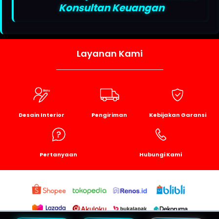
Konsultan Keuangan
Layanan Kami
Desain Interior
Pengiriman
Kebijakan Garansi
Pertanyaan
Hubungi Kami