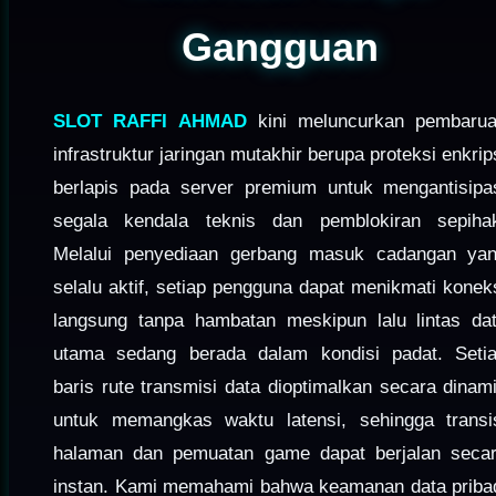
Gangguan
SLOT RAFFI AHMAD
kini meluncurkan pembaru
infrastruktur jaringan mutakhir berupa proteksi enkrip
berlapis pada server premium untuk mengantisipa
segala kendala teknis dan pemblokiran sepiha
Melalui penyediaan gerbang masuk cadangan ya
selalu aktif, setiap pengguna dapat menikmati konek
langsung tanpa hambatan meskipun lalu lintas da
utama sedang berada dalam kondisi padat. Seti
baris rute transmisi data dioptimalkan secara dinam
untuk memangkas waktu latensi, sehingga transi
halaman dan pemuatan game dapat berjalan seca
instan. Kami memahami bahwa keamanan data priba