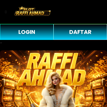
LOGIN
DAFTAR
=