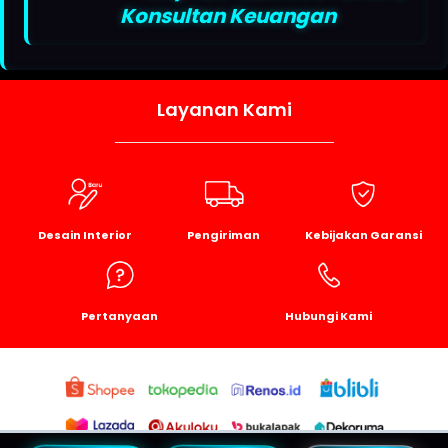
Konsultan Keuangan
Layanan Kami
Desain Interior
Pengiriman
Kebijakan Garansi
Pertanyaan
Hubungi Kami