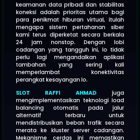
keamanan data pribadi dan stabilitas
koneksi adalah prioritas utama bagi
para penikmat hiburan virtual, itulah
mengapa sistem pertahanan siber
kami terus diperketat secara berkala
24 jam nonstop. Dengan lobi
cadangan yang tangguh ini, lo tidak
perlu lagi mengandalkan aplikasi
tambahan yang sering kali
memperlambat konektivitas
perangkat kesayangan lo.
SLOT RAFFI AHMAD
juga
mengimplementasikan teknologi load
balancing otomatis pada jalur
alternatif terbaru untuk
mendistribusikan beban trafik secara
merata ke kluster server cadangan.
Mekanisme cerdas ini memastikan