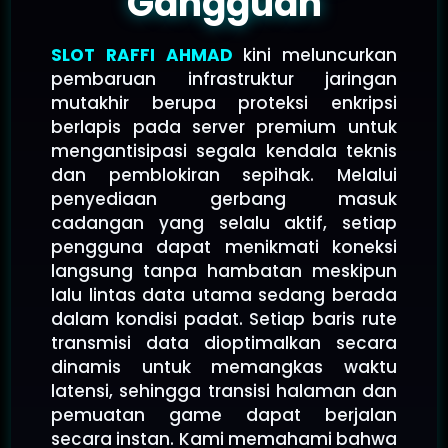
Gangguan
SLOT RAFFI AHMAD
kini meluncurkan
pembaruan infrastruktur jaringan
mutakhir berupa proteksi enkripsi
berlapis pada server premium untuk
mengantisipasi segala kendala teknis
dan pemblokiran sepihak. Melalui
penyediaan gerbang masuk
cadangan yang selalu aktif, setiap
pengguna dapat menikmati koneksi
langsung tanpa hambatan meskipun
lalu lintas data utama sedang berada
dalam kondisi padat. Setiap baris rute
transmisi data dioptimalkan secara
dinamis untuk memangkas waktu
latensi, sehingga transisi halaman dan
pemuatan game dapat berjalan
secara instan. Kami memahami bahwa