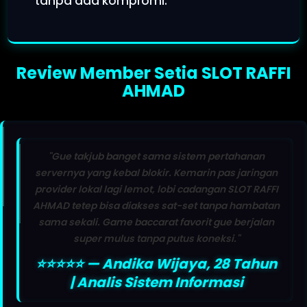
tanpa ada kompromi.
Review Member Setia SLOT RAFFI
AHMAD
"Gue takjub banget sama sistem pertahanan
servernya yang kebal blokir. Kemarin pas jaringan
provider lokal lagi lemot, lobi cadangan SLOT RAFFI
AHMAD tetep bisa diakses sat-set tanpa hambatan
sama sekali. Game baccarat favorit gue berjalan
super mulus tanpa putus koneksi."
⭐⭐⭐⭐⭐ — Andika Wijaya, 28 Tahun
| Analis Sistem Informasi