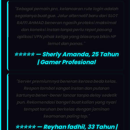
"Sebagai pemain pro, kelancaran rute login adalah
segalanya buat gue. Jalur alternatif baru dari SLOT
RAFFI AHMAD beneran ngasih proteksi maksimal
dan koneksi instan tanpa perlu repot pasang
aplikasi VPN pihak ketiga yang biasanya bikin HP
lemot dan panas."
⭐⭐⭐⭐⭐ — Sherly Amanda, 25 Tahun
| Gamer Profesional
"Server premiumnya beneran kerasa beda kelas.
Respon tombol sangat instan dan putaran
kartunya bener-bener lancar tanpa delay sedetik
pun. Rekomendasi banget buat kalian yang nyari
tempat taruhan berkelas dengan jaminan
keamanan paling top."
⭐⭐⭐⭐⭐ — Reyhan fadhil, 33 Tahun |