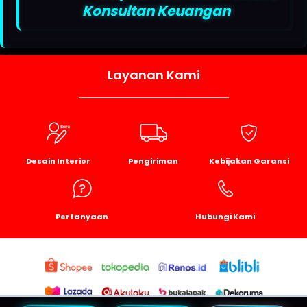
Konsultan Keuangan
Layanan Kami
Desain Interior
Pengiriman
Kebijakan Garansi
Pertanyaan
Hubungi Kami