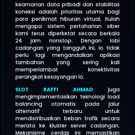
keamanan data pribadi dan stabilitas
koneksi adalah prioritas utama bagi
para penikmat hiburan virtual, itulah
mengapa sistem pertahanan siber
kami terus diperketat secara berkala
24 jam nonstop. Dengan lobi
cadangan yang tangguh ini, lo tidak
perlu lagi mengandalkan aplikasi
tambahan yang sering kali
memperlambat konektivitas
perangkat kesayangan lo.
SLOT RAFFI AHMAD
juga
mengimplementasikan teknologi load
balancing otomatis pada jalur
alternatif terbaru untuk
mendistribusikan beban trafik secara
merata ke kluster server cadangan.
Mekanisme cerdas ini memastikan