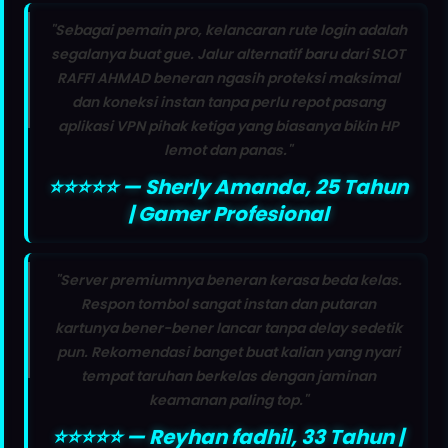
"Sebagai pemain pro, kelancaran rute login adalah
segalanya buat gue. Jalur alternatif baru dari SLOT
RAFFI AHMAD beneran ngasih proteksi maksimal
dan koneksi instan tanpa perlu repot pasang
aplikasi VPN pihak ketiga yang biasanya bikin HP
lemot dan panas."
⭐⭐⭐⭐⭐ — Sherly Amanda, 25 Tahun
| Gamer Profesional
"Server premiumnya beneran kerasa beda kelas.
Respon tombol sangat instan dan putaran
kartunya bener-bener lancar tanpa delay sedetik
pun. Rekomendasi banget buat kalian yang nyari
tempat taruhan berkelas dengan jaminan
keamanan paling top."
⭐⭐⭐⭐⭐ — Reyhan fadhil, 33 Tahun |