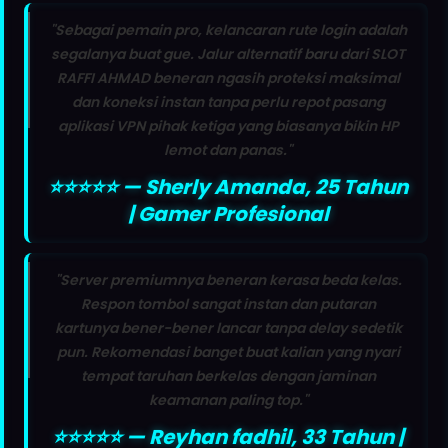
"Sebagai pemain pro, kelancaran rute login adalah
segalanya buat gue. Jalur alternatif baru dari SLOT
RAFFI AHMAD beneran ngasih proteksi maksimal
dan koneksi instan tanpa perlu repot pasang
aplikasi VPN pihak ketiga yang biasanya bikin HP
lemot dan panas."
⭐⭐⭐⭐⭐ — Sherly Amanda, 25 Tahun
| Gamer Profesional
"Server premiumnya beneran kerasa beda kelas.
Respon tombol sangat instan dan putaran
kartunya bener-bener lancar tanpa delay sedetik
pun. Rekomendasi banget buat kalian yang nyari
tempat taruhan berkelas dengan jaminan
keamanan paling top."
⭐⭐⭐⭐⭐ — Reyhan fadhil, 33 Tahun |