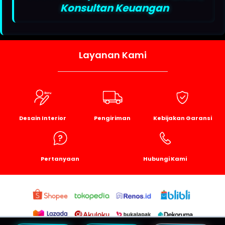
Konsultan Keuangan
Layanan Kami
Desain Interior
Pengiriman
Kebijakan Garansi
Pertanyaan
Hubungi Kami