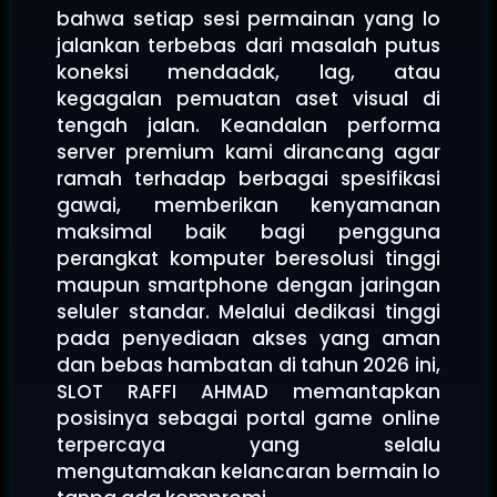
bahwa setiap sesi permainan yang lo
jalankan terbebas dari masalah putus
koneksi mendadak, lag, atau
kegagalan pemuatan aset visual di
tengah jalan. Keandalan performa
server premium kami dirancang agar
ramah terhadap berbagai spesifikasi
gawai, memberikan kenyamanan
maksimal baik bagi pengguna
perangkat komputer beresolusi tinggi
maupun smartphone dengan jaringan
seluler standar. Melalui dedikasi tinggi
pada penyediaan akses yang aman
dan bebas hambatan di tahun 2026 ini,
SLOT RAFFI AHMAD memantapkan
posisinya sebagai portal game online
terpercaya yang selalu
mengutamakan kelancaran bermain lo