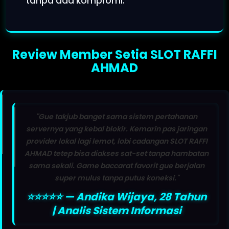
tanpa ada kompromi.
Review Member Setia SLOT RAFFI
AHMAD
"Gue takjub banget sama sistem pertahanan
servernya yang kebal blokir. Kemarin pas jaringan
provider lokal lagi lemot, lobi cadangan SLOT RAFFI
AHMAD tetep bisa diakses sat-set tanpa hambatan
sama sekali. Game baccarat favorit gue berjalan
super mulus tanpa putus koneksi."
⭐⭐⭐⭐⭐ — Andika Wijaya, 28 Tahun
| Analis Sistem Informasi