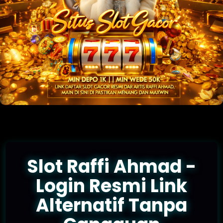
Slot Raffi Ahmad -
Login Resmi Link
Alternatif Tanpa