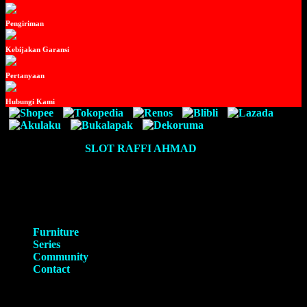
Pengiriman
Kebijakan Garansi
Pertanyaan
Hubungi Kami
©Copyright 2026
SLOT RAFFI AHMAD
|
SEO SLOT RAFFI
AHMAD
Furniture
Series
Community
Contact