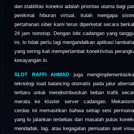
dan stabilitas koneksi adalah prioritas utama bagi pa
penikmat hiburan virtual, itulah mengapa sist
pertahanan siber kami terus diperketat secara berka
24 jam nonstop. Dengan lobi cadangan yang tangg
ini, lo tidak perlu lagi mengandalkan aplikasi tambah
yang sering kali memperlambat konektivitas perangk
kesayangan lo.
SLOT RAFFI AHMAD
juga mengimplementasik
teknologi load balancing otomatis pada jalur alternat
terbaru untuk mendistribusikan beban trafik seca
merata ke kluster server cadangan. Mekanis
cerdas ini memastikan bahwa setiap sesi permain
yang lo jalankan terbebas dari masalah putus konek
mendadak, lag, atau kegagalan pemuatan aset visu