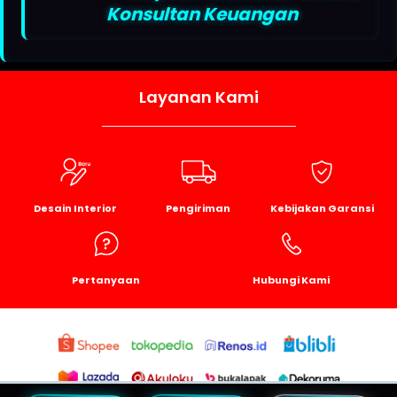
Konsultan Keuangan
Layanan Kami
Desain Interior
Pengiriman
Kebijakan Garansi
Pertanyaan
Hubungi Kami