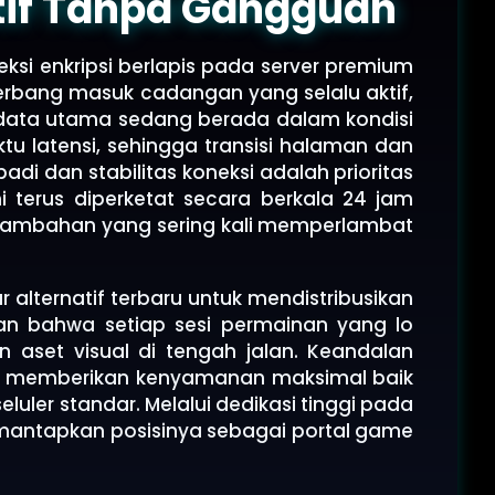
atif Tanpa Gangguan
ksi enkripsi berlapis pada server premium
gerbang masuk cadangan yang selalu aktif,
 data utama sedang berada dalam kondisi
tu latensi, sehingga transisi halaman dan
 dan stabilitas koneksi adalah prioritas
 terus diperketat secara berkala 24 jam
si tambahan yang sering kali memperlambat
alternatif terbaru untuk mendistribusikan
kan bahwa setiap sesi permainan yang lo
 aset visual di tengah jalan. Keandalan
ai, memberikan kenyamanan maksimal baik
ler standar. Melalui dedikasi tinggi pada
mantapkan posisinya sebagai portal game