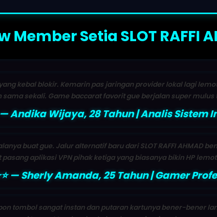
w Member Setia SLOT RAFFI
ng kebal blokir. Kemarin pas jaringan provider lokal lagi lemo
sama sekali. Game baccarat favorit gue berjalan super mulus 
 Andika Wijaya, 28 Tahun | Analis Sistem I
lanya buat gue. Jalur alternatif baru dari SLOT RAFFI AHMAD b
t pasang aplikasi VPN pihak ketiga yang biasanya bikin HP lemot
⭐ — Sherly Amanda, 25 Tahun | Gamer Profe
on tombol sangat instan dan putaran kartunya bener-bener lan