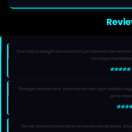
Revie
"Gue takjub banget sama sistem pertahanan servernya ya
set tanpa hambatan 
⭐⭐⭐⭐⭐ —
"Sebagai pemain pro, kelancaran rute login adalah sega
perlu repo
⭐⭐⭐⭐
"Server premiumnya beneran kerasa beda kelas. Resp