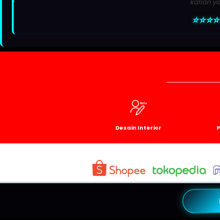
kalian y
⭐⭐⭐⭐⭐
Desain Interior
P
©Copyright 2026
SLOT RAFFI AHMAD
|
SEO SLOT R