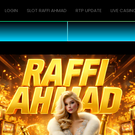
LOGIN
SLOT RAFFI AHMAD
RTP UPDATE
LIVE CASIN