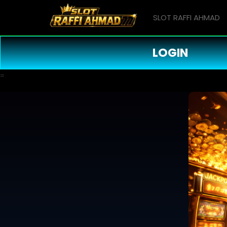
SLOT RAFFI AHMAD
LOGIN
=