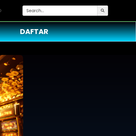
O
DAFTAR