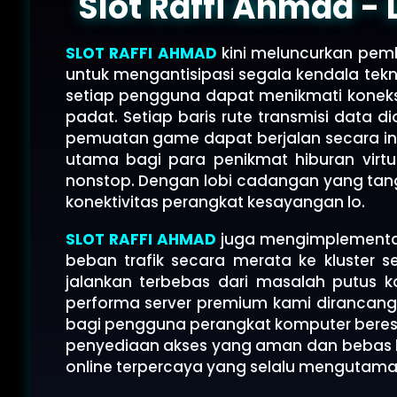
Slot Raffi Ahmad -
SLOT RAFFI AHMAD
kini meluncurkan pemba
untuk mengantisipasi segala kendala tekn
setiap pengguna dapat menikmati koneks
padat. Setiap baris rute transmisi data 
pemuatan game dapat berjalan secara ins
utama bagi para penikmat hiburan virtu
nonstop. Dengan lobi cadangan yang tangg
konektivitas perangkat kesayangan lo.
SLOT RAFFI AHMAD
juga mengimplementasik
beban trafik secara merata ke kluster 
jalankan terbebas dari masalah putus k
performa server premium kami dirancang
bagi pengguna perangkat komputer beresol
penyediaan akses yang aman dan bebas h
online terpercaya yang selalu mengutama