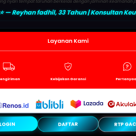
ang nyari tempat taruhan berkelas dengan jaminan keamanan pa
 — Reyhan fadhil, 33 Tahun | Konsultan Ke
Layanan Kami
engiriman
Kebijakan Garansi
Pertanya
RTP GA
DAFTAR
LOGIN
AFFI AHMAD