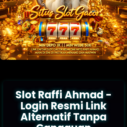
Slot Raffi Ahmad -
Login Resmi Link
Alternatif Tanpa