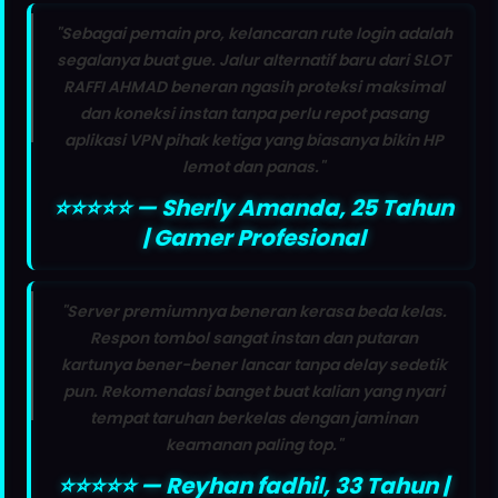
"Sebagai pemain pro, kelancaran rute login adalah
segalanya buat gue. Jalur alternatif baru dari SLOT
RAFFI AHMAD beneran ngasih proteksi maksimal
dan koneksi instan tanpa perlu repot pasang
aplikasi VPN pihak ketiga yang biasanya bikin HP
lemot dan panas."
⭐⭐⭐⭐⭐ — Sherly Amanda, 25 Tahun
| Gamer Profesional
"Server premiumnya beneran kerasa beda kelas.
Respon tombol sangat instan dan putaran
kartunya bener-bener lancar tanpa delay sedetik
pun. Rekomendasi banget buat kalian yang nyari
tempat taruhan berkelas dengan jaminan
keamanan paling top."
⭐⭐⭐⭐⭐ — Reyhan fadhil, 33 Tahun |