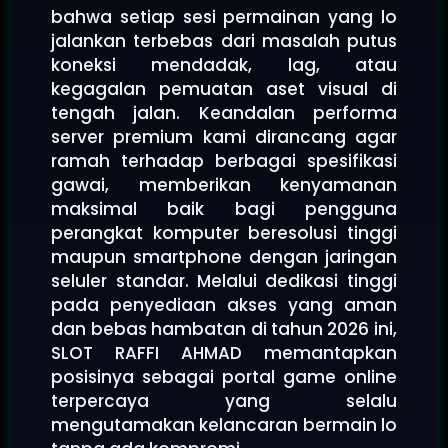
bahwa setiap sesi permainan yang lo
jalankan terbebas dari masalah putus
koneksi mendadak, lag, atau
kegagalan pemuatan aset visual di
tengah jalan. Keandalan performa
server premium kami dirancang agar
ramah terhadap berbagai spesifikasi
gawai, memberikan kenyamanan
maksimal baik bagi pengguna
perangkat komputer beresolusi tinggi
maupun smartphone dengan jaringan
seluler standar. Melalui dedikasi tinggi
pada penyediaan akses yang aman
dan bebas hambatan di tahun 2026 ini,
SLOT RAFFI AHMAD memantapkan
posisinya sebagai portal game online
terpercaya yang selalu
mengutamakan kelancaran bermain lo