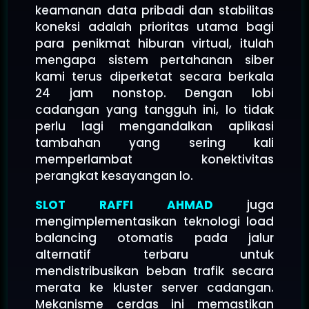
keamanan data pribadi dan stabilitas
koneksi adalah prioritas utama bagi
para penikmat hiburan virtual, itulah
mengapa sistem pertahanan siber
kami terus diperketat secara berkala
24 jam nonstop. Dengan lobi
cadangan yang tangguh ini, lo tidak
perlu lagi mengandalkan aplikasi
tambahan yang sering kali
memperlambat konektivitas
perangkat kesayangan lo.
SLOT RAFFI AHMAD
juga
mengimplementasikan teknologi load
balancing otomatis pada jalur
alternatif terbaru untuk
mendistribusikan beban trafik secara
merata ke kluster server cadangan.
Mekanisme cerdas ini memastikan