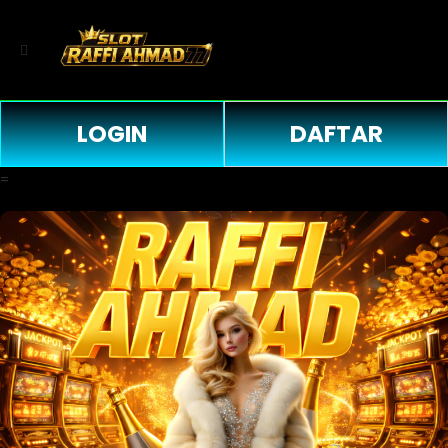
LOGIN
DAFTAR
=