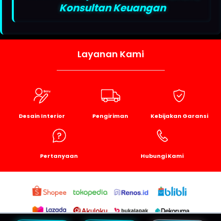
Konsultan Keuangan
Layanan Kami
Desain Interior
Pengiriman
Kebijakan Garansi
Pertanyaan
Hubungi Kami