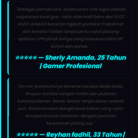
"Sebagai pemain pro, kelancaran rute login adalah
segalanya buat gue. Jalur alternatif baru dari SLOT
RAFFI AHMAD beneran ngasih proteksi maksimal
dan koneksi instan tanpa perlu repot pasang
aplikasi VPN pihak ketiga yang biasanya bikin HP
lemot dan panas."
⭐⭐⭐⭐⭐ — Sherly Amanda, 25 Tahun
| Gamer Profesional
"Server premiumnya beneran kerasa beda kelas.
Respon tombol sangat instan dan putaran
kartunya bener-bener lancar tanpa delay sedetik
pun. Rekomendasi banget buat kalian yang nyari
tempat taruhan berkelas dengan jaminan
keamanan paling top."
⭐⭐⭐⭐⭐ — Reyhan fadhil, 33 Tahun |