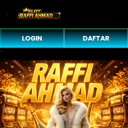
LOGIN
DAFTAR
=