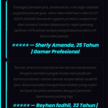
"Sebagai pemain pro, kelancaran rute login adalah
segalanya buat gue. Jalur alternatif baru dari SLOT
RAFFI AHMAD beneran ngasih proteksi maksimal
dan koneksi instan tanpa perlu repot pasang
aplikasi VPN pihak ketiga yang biasanya bikin HP
lemot dan panas."
⭐⭐⭐⭐⭐ — Sherly Amanda, 25 Tahun
| Gamer Profesional
"Server premiumnya beneran kerasa beda kelas.
Respon tombol sangat instan dan putaran
kartunya bener-bener lancar tanpa delay sedetik
pun. Rekomendasi banget buat kalian yang nyari
tempat taruhan berkelas dengan jaminan
keamanan paling top."
⭐⭐⭐⭐⭐ — Reyhan fadhil, 33 Tahun |