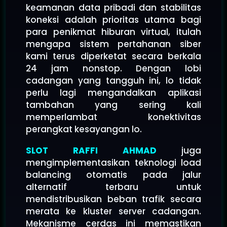
keamanan data pribadi dan stabilitas
koneksi adalah prioritas utama bagi
para penikmat hiburan virtual, itulah
mengapa sistem pertahanan siber
kami terus diperketat secara berkala
24 jam nonstop. Dengan lobi
cadangan yang tangguh ini, lo tidak
perlu lagi mengandalkan aplikasi
tambahan yang sering kali
memperlambat konektivitas
perangkat kesayangan lo.
SLOT RAFFI AHMAD
juga
mengimplementasikan teknologi load
balancing otomatis pada jalur
alternatif terbaru untuk
mendistribusikan beban trafik secara
merata ke kluster server cadangan.
Mekanisme cerdas ini memastikan