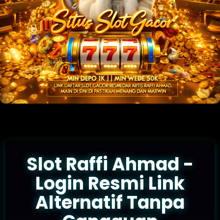
Slot Raffi Ahmad -
Login Resmi Link
Alternatif Tanpa