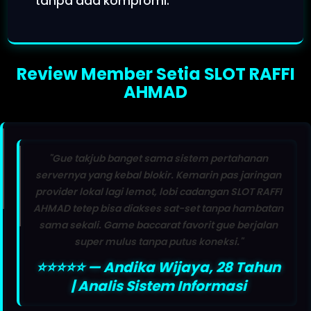
tanpa ada kompromi.
Review Member Setia SLOT RAFFI
AHMAD
"Gue takjub banget sama sistem pertahanan
servernya yang kebal blokir. Kemarin pas jaringan
provider lokal lagi lemot, lobi cadangan SLOT RAFFI
AHMAD tetep bisa diakses sat-set tanpa hambatan
sama sekali. Game baccarat favorit gue berjalan
super mulus tanpa putus koneksi."
⭐⭐⭐⭐⭐ — Andika Wijaya, 28 Tahun
| Analis Sistem Informasi