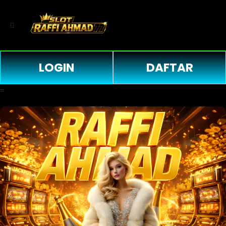
LOGIN
DAFTAR
=