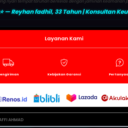
ang nyari tempat taruhan berkelas dengan jaminan keamanan pa
 — Reyhan fadhil, 33 Tahun | Konsultan Ke
Layanan Kami
engiriman
Kebijakan Garansi
Pertanya
AFFI AHMAD