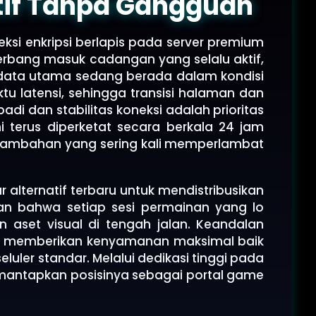
atif Tanpa Gangguan
ksi enkripsi berlapis pada server premium
gerbang masuk cadangan yang selalu aktif,
 data utama sedang berada dalam kondisi
tu latensi, sehingga transisi halaman dan
 dan stabilitas koneksi adalah prioritas
 terus diperketat secara berkala 24 jam
si tambahan yang sering kali memperlambat
alternatif terbaru untuk mendistribusikan
kan bahwa setiap sesi permainan yang lo
 aset visual di tengah jalan. Keandalan
ai, memberikan kenyamanan maksimal baik
ler standar. Melalui dedikasi tinggi pada
mantapkan posisinya sebagai portal game