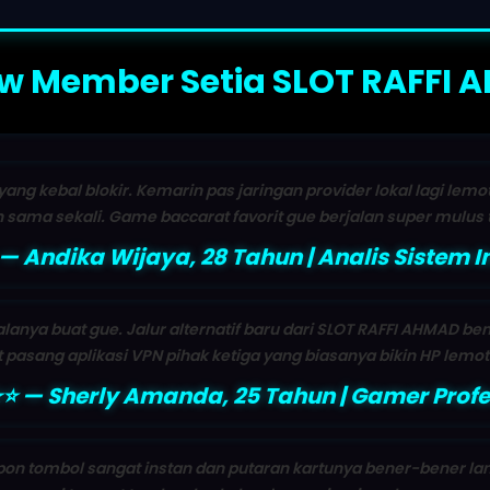
w Member Setia SLOT RAFFI
ng kebal blokir. Kemarin pas jaringan provider lokal lagi lemo
sama sekali. Game baccarat favorit gue berjalan super mulus 
 Andika Wijaya, 28 Tahun | Analis Sistem I
lanya buat gue. Jalur alternatif baru dari SLOT RAFFI AHMAD b
t pasang aplikasi VPN pihak ketiga yang biasanya bikin HP lemot
⭐ — Sherly Amanda, 25 Tahun | Gamer Profe
on tombol sangat instan dan putaran kartunya bener-bener lan