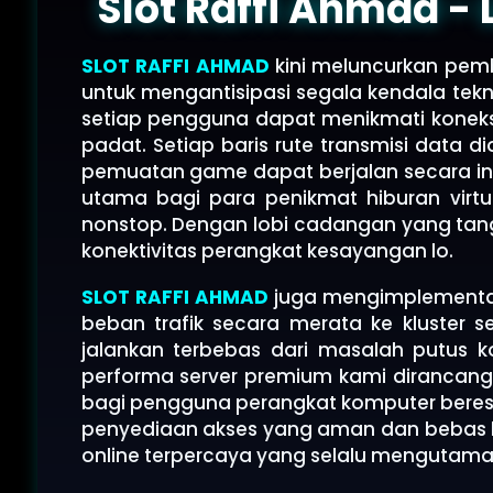
Slot Raffi Ahmad -
SLOT RAFFI AHMAD
kini meluncurkan pemba
untuk mengantisipasi segala kendala tekn
setiap pengguna dapat menikmati koneks
padat. Setiap baris rute transmisi data 
pemuatan game dapat berjalan secara ins
utama bagi para penikmat hiburan virtu
nonstop. Dengan lobi cadangan yang tangg
konektivitas perangkat kesayangan lo.
SLOT RAFFI AHMAD
juga mengimplementasik
beban trafik secara merata ke kluster 
jalankan terbebas dari masalah putus k
performa server premium kami dirancang
bagi pengguna perangkat komputer beresol
penyediaan akses yang aman dan bebas h
online terpercaya yang selalu mengutama