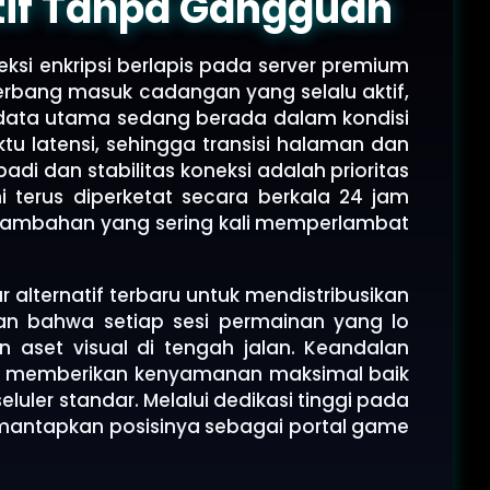
atif Tanpa Gangguan
ksi enkripsi berlapis pada server premium
gerbang masuk cadangan yang selalu aktif,
 data utama sedang berada dalam kondisi
tu latensi, sehingga transisi halaman dan
 dan stabilitas koneksi adalah prioritas
 terus diperketat secara berkala 24 jam
si tambahan yang sering kali memperlambat
alternatif terbaru untuk mendistribusikan
kan bahwa setiap sesi permainan yang lo
 aset visual di tengah jalan. Keandalan
ai, memberikan kenyamanan maksimal baik
ler standar. Melalui dedikasi tinggi pada
mantapkan posisinya sebagai portal game