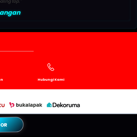
ling top."
uangan
an
Hubungi Kami
COR
Furniture
Series
Community
Contact