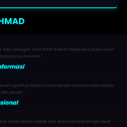
 AHMAD
t, lobi cadangan SLOT RAFFI AHMAD tetep bisa diakses sat-
tanpa putus koneksi."
nformasi
eneran ngasih proteksi maksimal dan koneksi instan tanpa
 dan panas."
sional
car tanpa delay sedetik pun. Rekomendasi banget buat