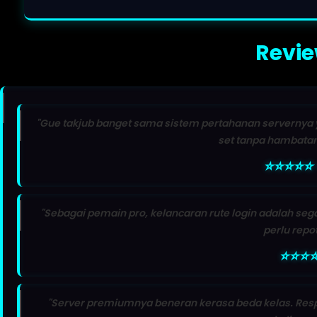
Revie
"Gue takjub banget sama sistem pertahanan servernya ya
set tanpa hambatan 
⭐⭐⭐⭐⭐ —
"Sebagai pemain pro, kelancaran rute login adalah sega
perlu repo
⭐⭐⭐⭐
"Server premiumnya beneran kerasa beda kelas. Resp