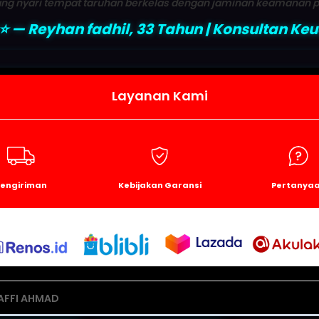
ang nyari tempat taruhan berkelas dengan jaminan keamanan pa
 — Reyhan fadhil, 33 Tahun | Konsultan Ke
Layanan Kami
engiriman
Kebijakan Garansi
Pertanya
AFFI AHMAD