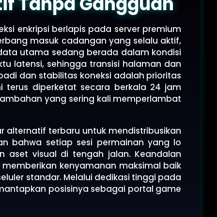
atif Tanpa Gangguan
ksi enkripsi berlapis pada server premium
gerbang masuk cadangan yang selalu aktif,
 data utama sedang berada dalam kondisi
tu latensi, sehingga transisi halaman dan
 dan stabilitas koneksi adalah prioritas
 terus diperketat secara berkala 24 jam
si tambahan yang sering kali memperlambat
alternatif terbaru untuk mendistribusikan
kan bahwa setiap sesi permainan yang lo
 aset visual di tengah jalan. Keandalan
ai, memberikan kenyamanan maksimal baik
ler standar. Melalui dedikasi tinggi pada
mantapkan posisinya sebagai portal game