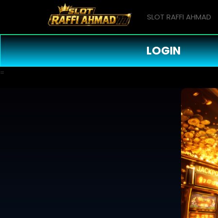
SLOT RAFFI AHMAD
LOGIN
=